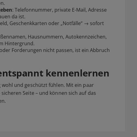
en.
geben
: Telefonnummer, private E-Mail, Adresse
uen da ist.
Geld, Geschenkkarten oder „Notfälle“ → sofort
traßennamen, Hausnummern, Autokennzeichen,
m Hintergrund.
der Forderungen nicht passen, ist ein Abbruch
– entspannt kennenlernen
g wohl und geschützt fühlen. Mit ein paar
r sicheren Seite – und können sich auf das
en.