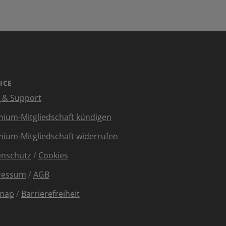
ICE
e & Support
ium-Mitgliedschaft kündigen
ium-Mitgliedschaft widerrufen
enschutz
/
Cookies
ressum
/
AGB
emap
/
Barrierefreiheit